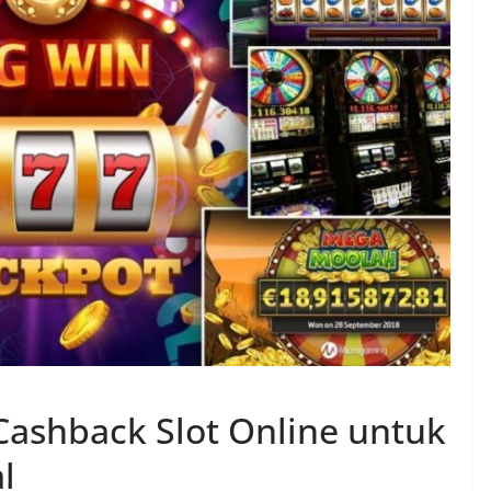
ashback Slot Online untuk
l