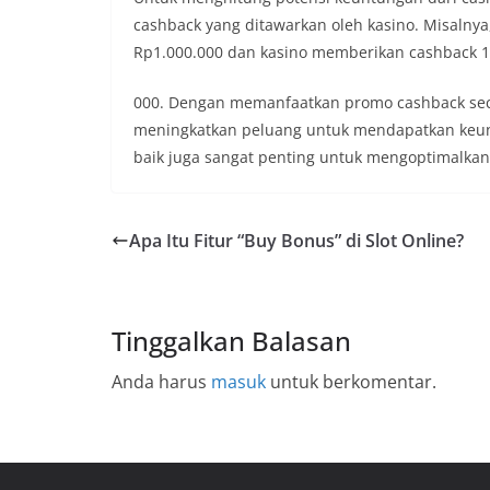
cashback yang ditawarkan oleh kasino. Misalny
Rp1.000.000 dan kasino memberikan cashback 
000. Dengan memanfaatkan promo cashback sec
meningkatkan peluang untuk mendapatkan keunt
baik juga sangat penting untuk mengoptimalkan h
Apa Itu Fitur “Buy Bonus” di Slot Online?
Tinggalkan Balasan
Anda harus
masuk
untuk berkomentar.