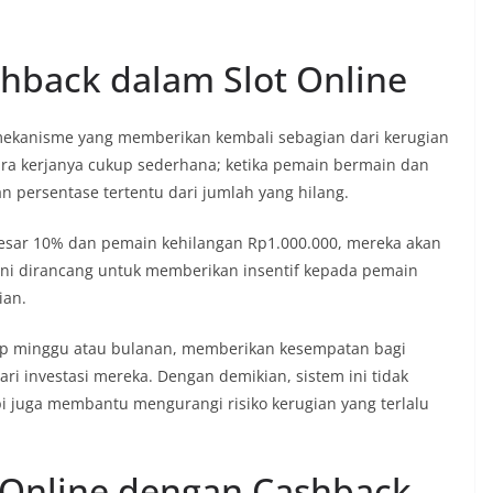
shback dalam Slot Online
ekanisme yang memberikan kembali sebagian dari kerugian
ara kerjanya cukup sederhana; ketika pemain bermain dan
 persentase tertentu dari jumlah yang hilang.
besar 10% dan pemain kehilangan Rp1.000.000, mereka akan
ini dirancang untuk memberikan insentif kepada pemain
ian.
tiap minggu atau bulanan, memberikan kesempatan bagi
i investasi mereka. Dengan demikian, sistem ini tidak
 juga membantu mengurangi risiko kerugian yang terlalu
t Online dengan Cashback