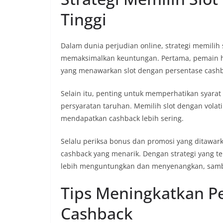
Tinggi
Dalam dunia perjudian online, strategi memilih
memaksimalkan keuntungan. Pertama, pemain ha
yang menawarkan slot dengan persentase cash
Selain itu, penting untuk memperhatikan syarat
persyaratan taruhan. Memilih slot dengan volat
mendapatkan cashback lebih sering.
Selalu periksa bonus dan promosi yang ditawark
cashback yang menarik. Dengan strategi yang 
lebih menguntungkan dan menyenangkan, sambi
Tips Meningkatkan 
Cashback