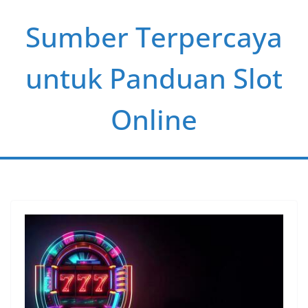
Skip
Sumber Terpercaya
to
content
untuk Panduan Slot
Online