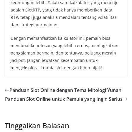
keuntungan lebih. Salah satu kalkulator yang menonjol
adalah SlotRTP, yang tidak hanya memberikan data
RTP, tetapi juga analisis mendalam tentang volatilitas
dan strategi permainan.
Dengan memanfaatkan kalkulator ini, pemain bisa
membuat keputusan yang lebih cerdas, meningkatkan
pengalaman bermain, dan tentunya, peluang meraih
jackpot. Jangan lewatkan kesempatan untuk
mengeksplorasi dunia slot dengan lebih bijak!
Panduan Slot Online dengan Tema Mitologi Yunani
Panduan Slot Online untuk Pemula yang Ingin Serius
Tinggalkan Balasan