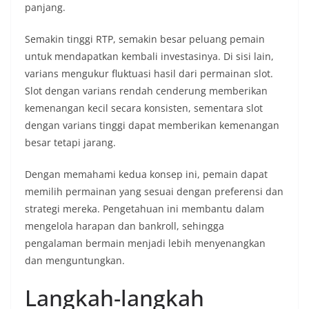
panjang.
Semakin tinggi RTP, semakin besar peluang pemain
untuk mendapatkan kembali investasinya. Di sisi lain,
varians mengukur fluktuasi hasil dari permainan slot.
Slot dengan varians rendah cenderung memberikan
kemenangan kecil secara konsisten, sementara slot
dengan varians tinggi dapat memberikan kemenangan
besar tetapi jarang.
Dengan memahami kedua konsep ini, pemain dapat
memilih permainan yang sesuai dengan preferensi dan
strategi mereka. Pengetahuan ini membantu dalam
mengelola harapan dan bankroll, sehingga
pengalaman bermain menjadi lebih menyenangkan
dan menguntungkan.
Langkah-langkah