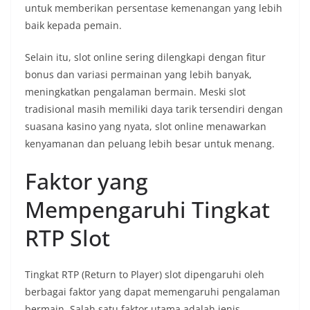
untuk memberikan persentase kemenangan yang lebih
baik kepada pemain.
Selain itu, slot online sering dilengkapi dengan fitur
bonus dan variasi permainan yang lebih banyak,
meningkatkan pengalaman bermain. Meski slot
tradisional masih memiliki daya tarik tersendiri dengan
suasana kasino yang nyata, slot online menawarkan
kenyamanan dan peluang lebih besar untuk menang.
Faktor yang
Mempengaruhi Tingkat
RTP Slot
Tingkat RTP (Return to Player) slot dipengaruhi oleh
berbagai faktor yang dapat memengaruhi pengalaman
bermain. Salah satu faktor utama adalah jenis