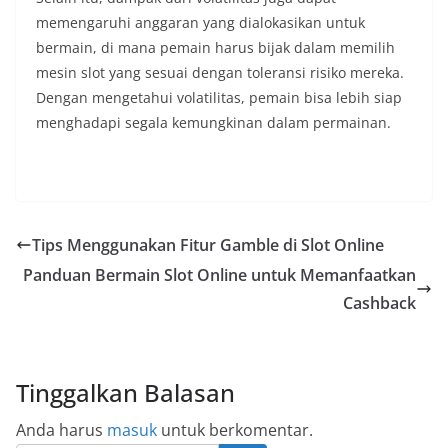
memengaruhi anggaran yang dialokasikan untuk
bermain, di mana pemain harus bijak dalam memilih
mesin slot yang sesuai dengan toleransi risiko mereka.
Dengan mengetahui volatilitas, pemain bisa lebih siap
menghadapi segala kemungkinan dalam permainan.
Tips Menggunakan Fitur Gamble di Slot Online
Panduan Bermain Slot Online untuk Memanfaatkan
Cashback
Tinggalkan Balasan
Anda harus
masuk
untuk berkomentar.